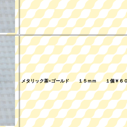
メタリック茶×ゴールド １５ｍｍ １個￥６